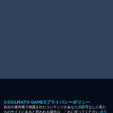
Ooh! Aah!
Night Game
Big Spender
Hit the Slopes
Book Smart
Sunburst
COOLMATH GAMESプライバシーポリシー
自分の著作権で保護されたコンテンツがあなたの許可なしに私た
ちのサイトにあると思われる場合は、これに従ってください
著作