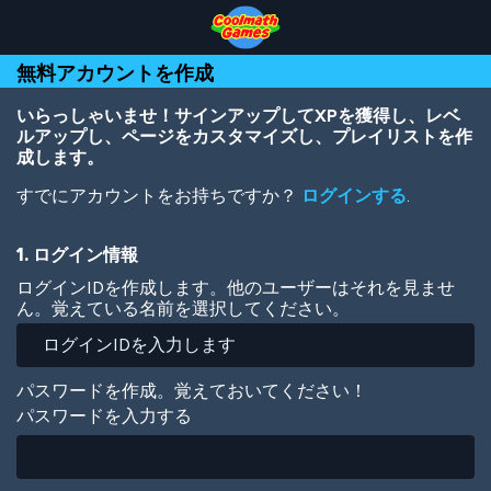
Skip
Skip
Skip
Skip
メ
to
to
to
to
イ
Top
Navigation
Main
Footer
ン
無料アカウントを作成
of
Content
コ
Page
ン
テ
いらっしゃいませ！サインアップしてXPを獲得し、レベ
ン
ルアップし、ページをカスタマイズし、プレイリストを作
ツ
成します。
に
すでにアカウントをお持ちですか？
ログインする
.
移
動
1. ログイン情報
ログインIDを作成します。他のユーザーはそれを見ませ
ん。覚えている名前を選択してください。
パスワードを作成。覚えておいてください！
パスワードを入力する