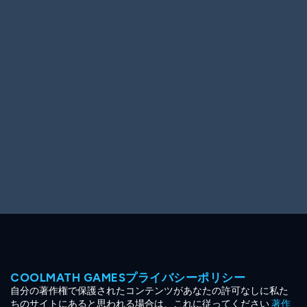
Ooh! Aah!
Night Game
Big Spender
Hit the Slopes
Book Smart
Sunburst
COOLMATH GAMESプライバシーポリシー
自分の著作権で保護されたコンテンツがあなたの許可なしに私た
ちのサイトにあると思われる場合は、これに従ってください
著作