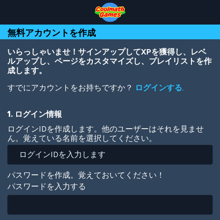
Skip
Skip
Skip
Skip
メ
to
to
to
to
イ
Top
Navigation
Main
Footer
ン
無料アカウントを作成
of
Content
コ
Page
ン
テ
いらっしゃいませ！サインアップしてXPを獲得し、レベ
ン
ルアップし、ページをカスタマイズし、プレイリストを作
ツ
成します。
に
すでにアカウントをお持ちですか？
ログインする
.
移
動
1. ログイン情報
ログインIDを作成します。他のユーザーはそれを見ませ
ん。覚えている名前を選択してください。
パスワードを作成。覚えておいてください！
パスワードを入力する