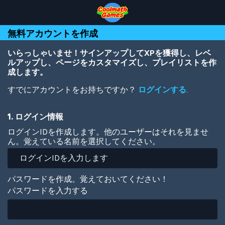
Skip
Skip
Skip
Skip
メ
to
to
to
to
イ
Top
Navigation
Main
Footer
ン
無料アカウントを作成
of
Content
コ
Page
ン
テ
いらっしゃいませ！サインアップしてXPを獲得し、レベ
ン
ルアップし、ページをカスタマイズし、プレイリストを作
ツ
成します。
に
すでにアカウントをお持ちですか？
ログインする
.
移
動
1. ログイン情報
ログインIDを作成します。他のユーザーはそれを見ませ
ん。覚えている名前を選択してください。
パスワードを作成。覚えておいてください！
パスワードを入力する