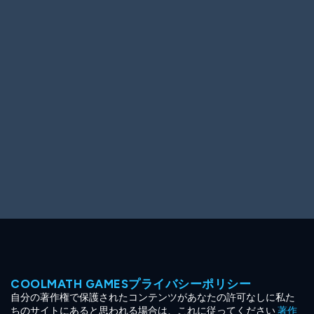
Ooh! Aah!
Night Game
Big Spender
Hit the Slopes
Book Smart
Sunburst
COOLMATH GAMESプライバシーポリシー
自分の著作権で保護されたコンテンツがあなたの許可なしに私た
ちのサイトにあると思われる場合は、これに従ってください
著作