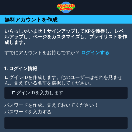
Skip
Skip
Skip
Skip
メ
to
to
to
to
イ
Top
Navigation
Main
Footer
ン
無料アカウントを作成
of
Content
コ
Page
ン
テ
いらっしゃいませ！サインアップしてXPを獲得し、レベ
ン
ルアップし、ページをカスタマイズし、プレイリストを作
ツ
成します。
に
すでにアカウントをお持ちですか？
ログインする
.
移
動
1. ログイン情報
ログインIDを作成します。他のユーザーはそれを見ませ
ん。覚えている名前を選択してください。
パスワードを作成。覚えておいてください！
パスワードを入力する