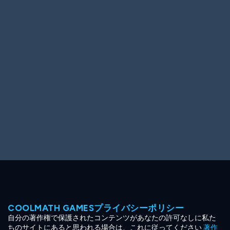
Ooh! Aah!
Night Game
Big Spender
Hit the Slopes
Book Smart
Sunburst
COOLMATH GAMESプライバシーポリシー
自分の著作権で保護されたコンテンツがあなたの許可なしに私た
ちのサイトにあると思われる場合は、これに従ってください
著作