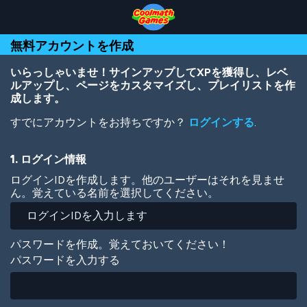
Skip
Skip
Skip
Skip
メ
to
to
to
to
イ
Top
Navigation
Main
Footer
ン
無料アカウントを作成
of
Content
コ
Page
ン
テ
いらっしゃいませ！サインアップしてXPを獲得し、レベ
ン
ルアップし、ページをカスタマイズし、プレイリストを作
ツ
成します。
に
すでにアカウントをお持ちですか？
ログインする
.
移
動
1. ログイン情報
ログインIDを作成します。他のユーザーはそれを見ませ
ん。覚えている名前を選択してください。
パスワードを作成。覚えておいてください！
パスワードを入力する