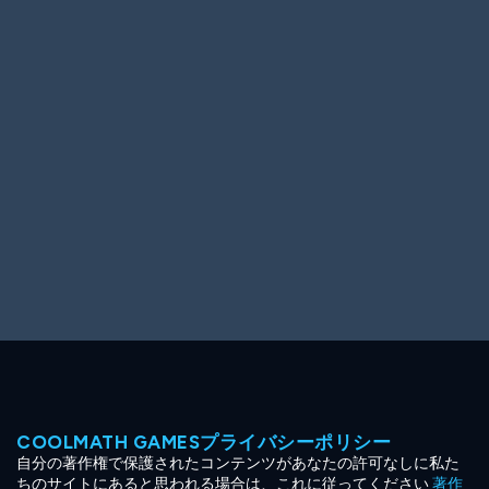
Ooh! Aah!
Night Game
Big Spender
Hit the Slopes
Book Smart
Sunburst
COOLMATH GAMESプライバシーポリシー
自分の著作権で保護されたコンテンツがあなたの許可なしに私た
ちのサイトにあると思われる場合は、これに従ってください
著作