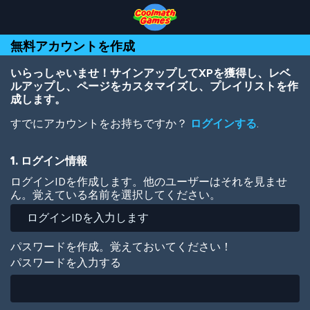
Skip
Skip
Skip
Skip
メ
to
to
to
to
イ
Top
Navigation
Main
Footer
ン
無料アカウントを作成
of
Content
コ
Page
ン
テ
いらっしゃいませ！サインアップしてXPを獲得し、レベ
ン
ルアップし、ページをカスタマイズし、プレイリストを作
ツ
成します。
に
すでにアカウントをお持ちですか？
ログインする
.
移
動
1. ログイン情報
ログインIDを作成します。他のユーザーはそれを見ませ
ん。覚えている名前を選択してください。
パスワードを作成。覚えておいてください！
パスワードを入力する