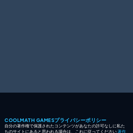
Ooh! Aah!
Night Game
Big Spender
Hit the Slopes
Book Smart
Sunburst
COOLMATH GAMESプライバシーポリシー
自分の著作権で保護されたコンテンツがあなたの許可なしに私た
ちのサイトにあると思われる場合は、これに従ってください
著作