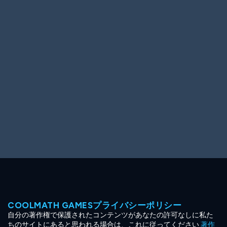
Ooh! Aah!
Night Game
Big Spender
Hit the Slopes
Book Smart
Sunburst
COOLMATH GAMESプライバシーポリシー
自分の著作権で保護されたコンテンツがあなたの許可なしに私た
ちのサイトにあると思われる場合は、これに従ってください
著作