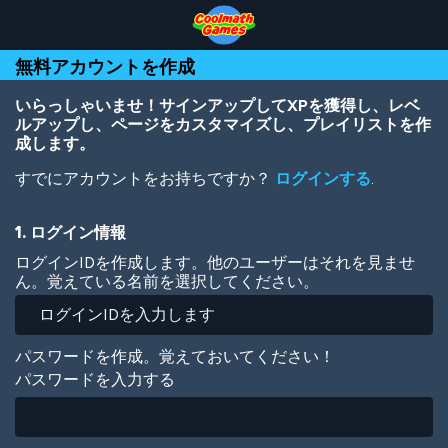
Skip
Skip
Skip
Skip
メ
to
to
to
to
イ
Top
Navigation
Main
Footer
ン
無料アカウントを作成
of
Content
コ
Page
ン
テ
いらっしゃいませ！サインアップしてXPを獲得し、レベ
ン
ルアップし、ページをカスタマイズし、プレイリストを作
ツ
成します。
に
すでにアカウントをお持ちですか？
ログインする
.
移
動
1. ログイン情報
ログインIDを作成します。他のユーザーはそれを見ませ
ん。覚えている名前を選択してください。
パスワードを作成。覚えておいてください！
パスワードを入力する