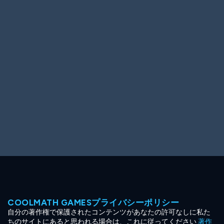
Ooh! Aah!
Night Game
Big Spender
Hit the Slopes
Book Smart
Sunburst
COOLMATH GAMESプライバシーポリシー
自分の著作権で保護されたコンテンツがあなたの許可なしに私た
ちのサイトにあると思われる場合は、これに従ってください
著作