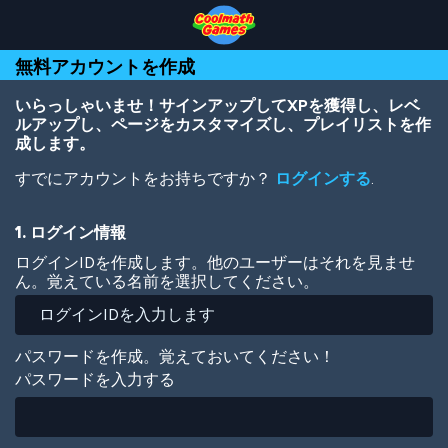
Skip
Skip
Skip
Skip
メ
to
to
to
to
イ
Top
Navigation
Main
Footer
ン
無料アカウントを作成
of
Content
コ
Page
ン
テ
いらっしゃいませ！サインアップしてXPを獲得し、レベ
ン
ルアップし、ページをカスタマイズし、プレイリストを作
ツ
成します。
に
すでにアカウントをお持ちですか？
ログインする
.
移
動
1. ログイン情報
ログインIDを作成します。他のユーザーはそれを見ませ
ん。覚えている名前を選択してください。
パスワードを作成。覚えておいてください！
パスワードを入力する