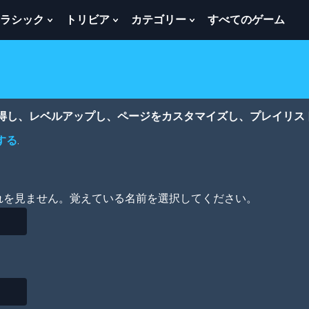
ラシック
トリビア
カテゴリー
すべてのゲーム
w
Show
Show
Show
menu
Submenu
Submenu
Submenu
For
For
For
ク
ト
カ
ラ
リ
テ
シ
ビ
ゴ
ッ
ア
リ
獲得し、レベルアップし、ページをカスタマイズし、プレイリス
ク
ー
する
.
れを見ません。覚えている名前を選択してください。