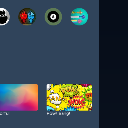
orful
Pow! Bang!