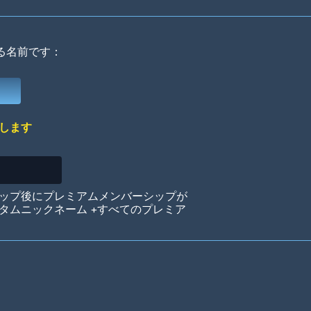
る名前です：
Deep Water
On the Beach
Mus
します
Circuits
Glazed Over
In 
ップ後にプレミアムメンバーシップが
タムニックネーム +すべてのプレミア
Big Spender
Hit the Slopes
Boo