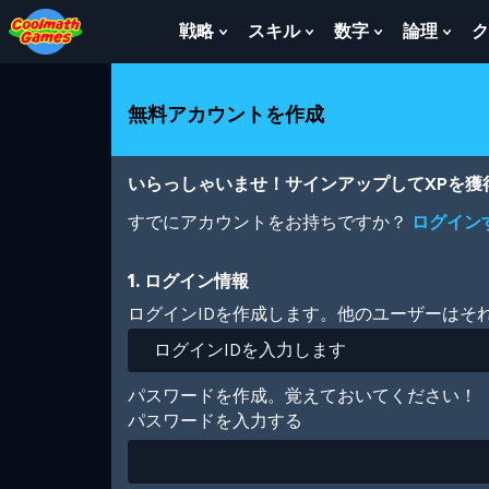
Skip
Skip
Skip
Skip
メ
to
to
to
to
イ
戦略
スキル
数字
論理
ク
Show
Show
Show
Sho
Top
Navigation
Main
Footer
ン
Submenu
Submenu
Submenu
Sub
of
Content
コ
For
For
For
For
Page
ン
戦
ス
数
論
無料アカウントを作成
テ
略
キ
字
理
ン
ル
ツ
に
いらっしゃいませ！サインアップしてXPを
移
動
すでにアカウントをお持ちですか？
ログイン
1. ログイン情報
ログインIDを作成します。他のユーザーはそ
パスワードを作成。覚えておいてください！
パスワードを入力する