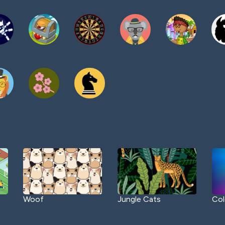
Woof
Jungle Cats
Col