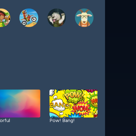
orful
Pow! Bang!