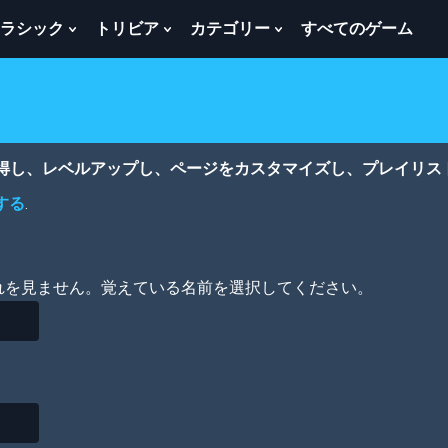
ラシック
トリビア
カテゴリー
すべてのゲーム
w
Show
Show
Show
menu
Submenu
Submenu
Submenu
For
For
For
ク
ト
カ
ラ
リ
テ
シ
ビ
ゴ
ッ
ア
リ
獲得し、レベルアップし、ページをカスタマイズし、プレイリス
ク
ー
する
.
れを見ません。覚えている名前を選択してください。