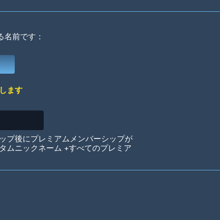
る名前です：
Deep Water
On the Beach
Mus
します
Circuits
Glazed Over
In 
ップ後にプレミアムメンバーシップが
タムニックネーム +すべてのプレミア
Big Spender
Hit the Slopes
Boo