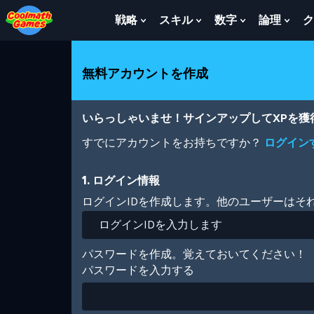
Skip
Skip
Skip
Skip
メ
to
to
to
to
イ
戦略
スキル
数字
論理
ク
Show
Show
Show
Sho
Top
Navigation
Main
Footer
ン
Submenu
Submenu
Submenu
Sub
of
Content
コ
For
For
For
For
Page
ン
戦
ス
数
論
無料アカウントを作成
テ
略
キ
字
理
ン
ル
ツ
に
いらっしゃいませ！サインアップしてXPを
移
動
すでにアカウントをお持ちですか？
ログイン
1. ログイン情報
ログインIDを作成します。他のユーザーはそ
パスワードを作成。覚えておいてください！
パスワードを入力する