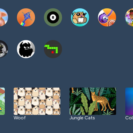
Woof
Jungle Cats
Col