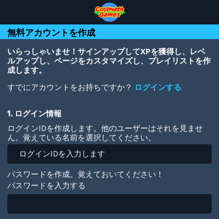
Skip
Skip
Skip
Skip
メ
to
to
to
to
イ
Top
Navigation
Main
Footer
ン
無料アカウントを作成
of
Content
コ
Page
ン
テ
いらっしゃいませ！サインアップしてXPを獲得し、レベ
ン
ルアップし、ページをカスタマイズし、プレイリストを作
ツ
成します。
に
すでにアカウントをお持ちですか？
ログインする
.
移
動
1. ログイン情報
ログインIDを作成します。他のユーザーはそれを見ませ
ん。覚えている名前を選択してください。
パスワードを作成。覚えておいてください！
パスワードを入力する