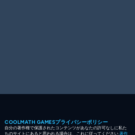
Ooh! Aah!
Night Game
Big Spender
Hit the Slopes
Book Smart
Sunburst
COOLMATH GAMESプライバシーポリシー
自分の著作権で保護されたコンテンツがあなたの許可なしに私た
ちのサイトにあると思われる場合は、これに従ってください
著作