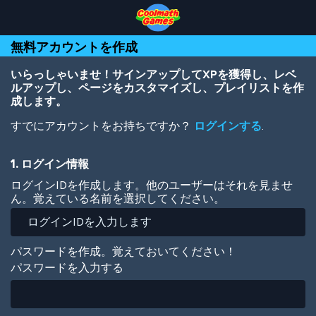
Skip
Skip
Skip
Skip
メ
to
to
to
to
イ
Top
Navigation
Main
Footer
ン
無料アカウントを作成
of
Content
コ
Page
ン
テ
いらっしゃいませ！サインアップしてXPを獲得し、レベ
ン
ルアップし、ページをカスタマイズし、プレイリストを作
ツ
成します。
に
すでにアカウントをお持ちですか？
ログインする
.
移
動
1. ログイン情報
ログインIDを作成します。他のユーザーはそれを見ませ
ん。覚えている名前を選択してください。
パスワードを作成。覚えておいてください！
パスワードを入力する