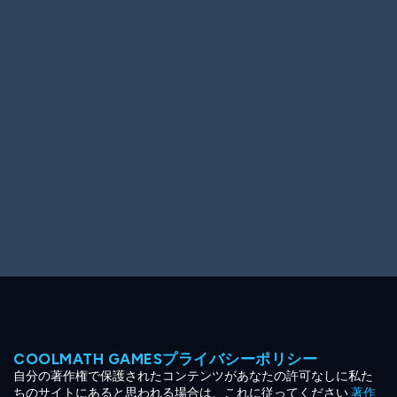
Ooh! Aah!
Night Game
Big Spender
Hit the Slopes
Book Smart
Sunburst
COOLMATH GAMESプライバシーポリシー
自分の著作権で保護されたコンテンツがあなたの許可なしに私た
ちのサイトにあると思われる場合は、これに従ってください
著作