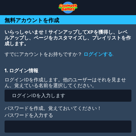
Skip
Skip
Skip
Skip
メ
to
to
to
to
イ
Top
Navigation
Main
Footer
ン
無料アカウントを作成
of
Content
コ
Page
ン
テ
いらっしゃいませ！サインアップしてXPを獲得し、レベ
ン
ルアップし、ページをカスタマイズし、プレイリストを作
ツ
成します。
に
すでにアカウントをお持ちですか？
ログインする
.
移
動
1. ログイン情報
ログインIDを作成します。他のユーザーはそれを見ませ
ん。覚えている名前を選択してください。
パスワードを作成。覚えておいてください！
パスワードを入力する