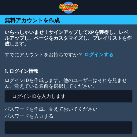
Skip
Skip
Skip
Skip
メ
to
to
to
to
イ
Top
Navigation
Main
Footer
ン
無料アカウントを作成
of
Content
コ
Page
ン
テ
いらっしゃいませ！サインアップしてXPを獲得し、レベ
ン
ルアップし、ページをカスタマイズし、プレイリストを作
ツ
成します。
に
すでにアカウントをお持ちですか？
ログインする
.
移
動
1. ログイン情報
ログインIDを作成します。他のユーザーはそれを見ませ
ん。覚えている名前を選択してください。
パスワードを作成。覚えておいてください！
パスワードを入力する