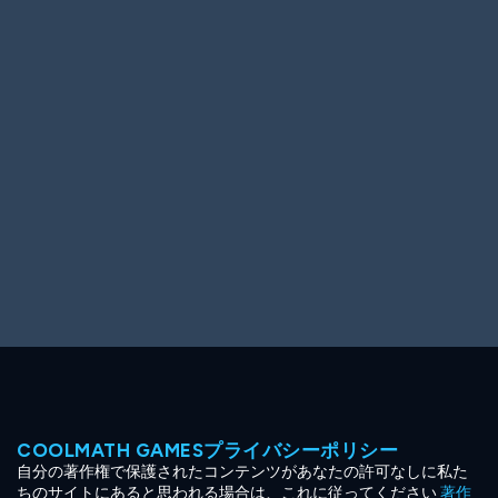
Ooh! Aah!
Night Game
Big Spender
Hit the Slopes
Book Smart
Sunburst
COOLMATH GAMESプライバシーポリシー
自分の著作権で保護されたコンテンツがあなたの許可なしに私た
ちのサイトにあると思われる場合は、これに従ってください
著作