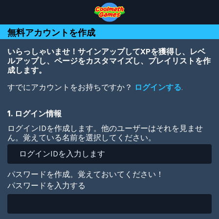
Skip
Skip
Skip
Skip
メ
to
to
to
to
イ
Top
Navigation
Main
Footer
ン
無料アカウントを作成
of
Content
コ
Page
ン
テ
いらっしゃいませ！サインアップしてXPを獲得し、レベ
ン
ルアップし、ページをカスタマイズし、プレイリストを作
ツ
成します。
に
すでにアカウントをお持ちですか？
ログインする
.
移
動
1. ログイン情報
ログインIDを作成します。他のユーザーはそれを見ませ
ん。覚えている名前を選択してください。
パスワードを作成。覚えておいてください！
パスワードを入力する