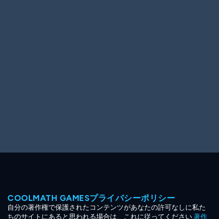
Ooh! Aah!
Night Game
Big Spender
Hit the Slopes
Book Smart
Sunburst
COOLMATH GAMESプライバシーポリシー
自分の著作権で保護されたコンテンツがあなたの許可なしに私た
ちのサイトにあると思われる場合は、これに従ってください
著作