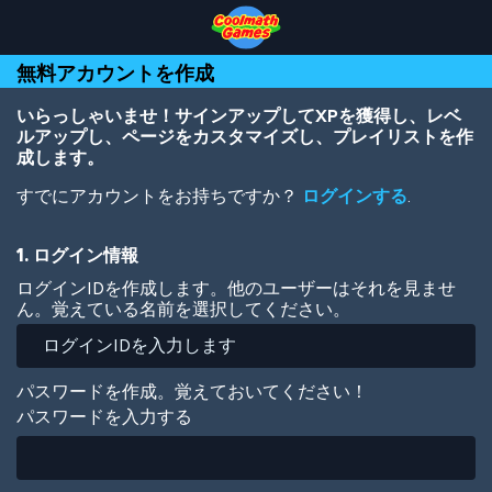
Skip
Skip
Skip
Skip
メ
to
to
to
to
イ
Top
Navigation
Main
Footer
ン
無料アカウントを作成
of
Content
コ
Page
ン
テ
いらっしゃいませ！サインアップしてXPを獲得し、レベ
ン
ルアップし、ページをカスタマイズし、プレイリストを作
ツ
成します。
に
すでにアカウントをお持ちですか？
ログインする
.
移
動
1. ログイン情報
ログインIDを作成します。他のユーザーはそれを見ませ
ん。覚えている名前を選択してください。
パスワードを作成。覚えておいてください！
パスワードを入力する