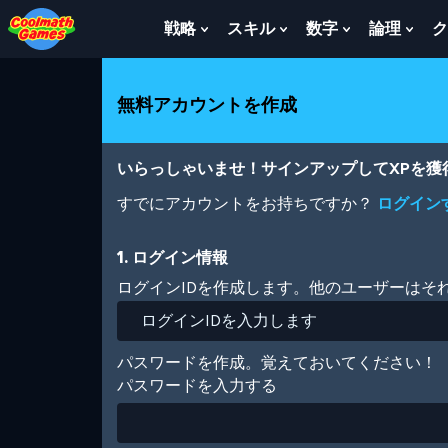
Skip
Skip
Skip
Skip
メ
to
to
to
to
イ
戦略
スキル
数字
論理
ク
Show
Show
Show
Sho
Top
Navigation
Main
Footer
ン
Submenu
Submenu
Submenu
Sub
of
Content
コ
For
For
For
For
Page
ン
戦
ス
数
論
無料アカウントを作成
テ
略
キ
字
理
ン
ル
ツ
に
いらっしゃいませ！サインアップしてXPを
移
動
すでにアカウントをお持ちですか？
ログイン
1. ログイン情報
ログインIDを作成します。他のユーザーはそ
パスワードを作成。覚えておいてください！
パスワードを入力する