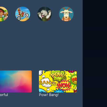
orful
Pow! Bang!