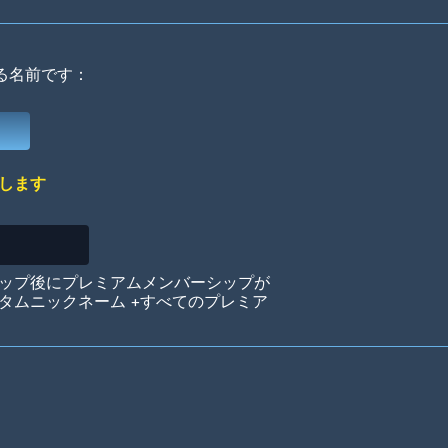
る名前です：
Deep Water
On the Beach
Mus
します
Circuits
Glazed Over
In 
ップ後にプレミアムメンバーシップが
タムニックネーム +すべてのプレミア
Big Spender
Hit the Slopes
Boo