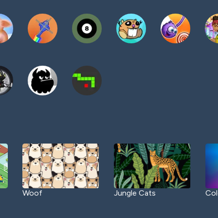
Woof
Jungle Cats
Col