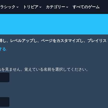
ラシック
トリビア
カテゴリー
すべてのゲーム
w
Show
Show
Show
menu
Submenu
Submenu
Submenu
For
For
For
ク
ト
カ
ラ
リ
テ
シ
ビ
ゴ
ッ
ア
リ
獲得し、レベルアップし、ページをカスタマイズし、プレイリス
ク
ー
する
.
れを見ません。覚えている名前を選択してください。