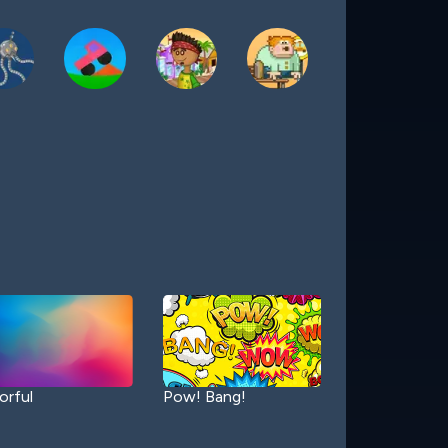
orful
Pow! Bang!