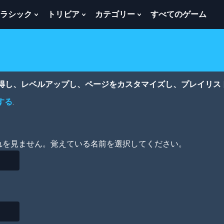
ラシック
トリビア
カテゴリー
すべてのゲーム
w
Show
Show
Show
menu
Submenu
Submenu
Submenu
For
For
For
ク
ト
カ
ラ
リ
テ
シ
ビ
ゴ
ッ
ア
リ
獲得し、レベルアップし、ページをカスタマイズし、プレイリス
ク
ー
する
.
れを見ません。覚えている名前を選択してください。