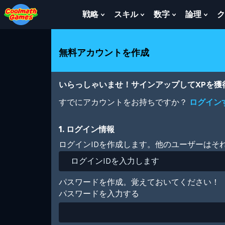
Skip
Skip
Skip
Skip
メ
to
to
to
to
イ
戦略
スキル
数字
論理
ク
Show
Show
Show
Sho
Top
Navigation
Main
Footer
ン
Submenu
Submenu
Submenu
Sub
of
Content
コ
For
For
For
For
Page
ン
戦
ス
数
論
無料アカウントを作成
テ
略
キ
字
理
ン
ル
ツ
に
いらっしゃいませ！サインアップしてXPを
移
動
すでにアカウントをお持ちですか？
ログイン
1. ログイン情報
ログインIDを作成します。他のユーザーはそ
パスワードを作成。覚えておいてください！
パスワードを入力する