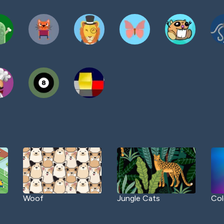
Woof
Jungle Cats
Col