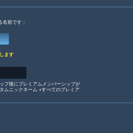
る名前です：
Deep Water
On the Beach
Mus
します
Circuits
Glazed Over
In 
ップ後にプレミアムメンバーシップが
タムニックネーム +すべてのプレミア
Big Spender
Hit the Slopes
Boo