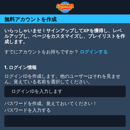
Skip
Skip
Skip
Skip
メ
to
to
to
to
イ
Top
Navigation
Main
Footer
ン
無料アカウントを作成
of
Content
コ
Page
ン
テ
いらっしゃいませ！サインアップしてXPを獲得し、レベ
ン
ルアップし、ページをカスタマイズし、プレイリストを作
ツ
成します。
に
すでにアカウントをお持ちですか？
ログインする
.
移
動
1. ログイン情報
ログインIDを作成します。他のユーザーはそれを見ませ
ん。覚えている名前を選択してください。
パスワードを作成。覚えておいてください！
パスワードを入力する