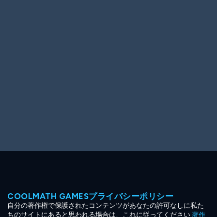
Ooh! Aah!
Night Game
Big Spender
Hit the Slopes
Book Smart
Sunburst
COOLMATH GAMESプライバシーポリシー
自分の著作権で保護されたコンテンツがあなたの許可なしに私た
ちのサイトにあると思われる場合は、これに従ってください
著作