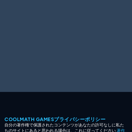
Ooh! Aah!
Night Game
Big Spender
Hit the Slopes
Book Smart
Sunburst
COOLMATH GAMESプライバシーポリシー
自分の著作権で保護されたコンテンツがあなたの許可なしに私た
ちのサイトにあると思われる場合は、これに従ってください
著作