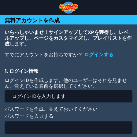
Skip
Skip
Skip
Skip
メ
to
to
to
to
イ
Top
Navigation
Main
Footer
ン
無料アカウントを作成
of
Content
コ
Page
ン
テ
いらっしゃいませ！サインアップしてXPを獲得し、レベ
ン
ルアップし、ページをカスタマイズし、プレイリストを作
ツ
成します。
に
すでにアカウントをお持ちですか？
ログインする
.
移
動
1. ログイン情報
ログインIDを作成します。他のユーザーはそれを見ませ
ん。覚えている名前を選択してください。
パスワードを作成。覚えておいてください！
パスワードを入力する