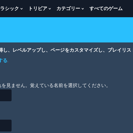
ラシック
トリビア
カテゴリー
すべてのゲーム
w
Show
Show
Show
menu
Submenu
Submenu
Submenu
For
For
For
ク
ト
カ
ラ
リ
テ
シ
ビ
ゴ
ッ
ア
リ
獲得し、レベルアップし、ページをカスタマイズし、プレイリス
ク
ー
する
.
れを見ません。覚えている名前を選択してください。