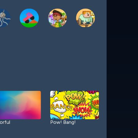
orful
Pow! Bang!