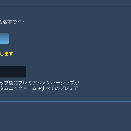
る名前です：
Deep Water
On the Beach
Mus
します
Circuits
Glazed Over
In 
ップ後にプレミアムメンバーシップが
タムニックネーム +すべてのプレミア
Big Spender
Hit the Slopes
Boo