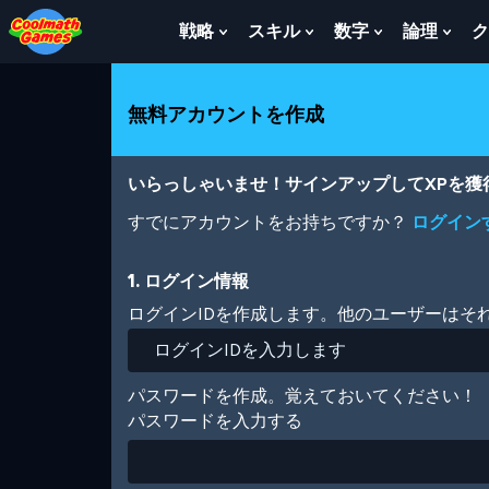
Skip
Skip
Skip
Skip
メ
to
to
to
to
イ
戦略
スキル
数字
論理
ク
Show
Show
Show
Sho
Top
Navigation
Main
Footer
ン
Submenu
Submenu
Submenu
Sub
of
Content
コ
For
For
For
For
Page
ン
戦
ス
数
論
無料アカウントを作成
テ
略
キ
字
理
ン
ル
ツ
に
いらっしゃいませ！サインアップしてXPを
移
動
すでにアカウントをお持ちですか？
ログイン
1. ログイン情報
ログインIDを作成します。他のユーザーはそ
パスワードを作成。覚えておいてください！
パスワードを入力する