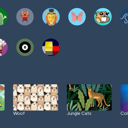
Woof
Jungle Cats
Col