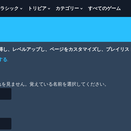
ラシック
トリビア
カテゴリー
すべてのゲーム
w
Show
Show
Show
menu
Submenu
Submenu
Submenu
For
For
For
ク
ト
カ
ラ
リ
テ
シ
ビ
ゴ
ッ
ア
リ
獲得し、レベルアップし、ページをカスタマイズし、プレイリス
ク
ー
する
.
れを見ません。覚えている名前を選択してください。