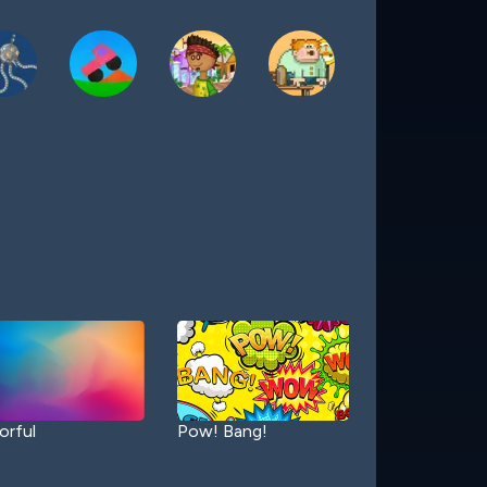
orful
Pow! Bang!