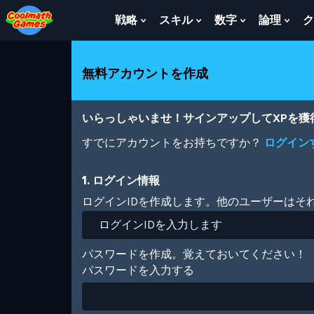
Skip
Skip
Skip
Skip
メ
to
to
to
to
イ
戦略
スキル
数字
論理
ク
Show
Show
Show
Sho
Top
Navigation
Main
Footer
ン
Submenu
Submenu
Submenu
Sub
of
Content
コ
For
For
For
For
Page
ン
戦
ス
数
論
無料アカウントを作成
テ
略
キ
字
理
ン
ル
ツ
に
いらっしゃいませ！サインアップしてXPを
移
動
すでにアカウントをお持ちですか？
ログイン
1. ログイン情報
ログインIDを作成します。他のユーザーはそ
パスワードを作成。覚えておいてください！
パスワードを入力する