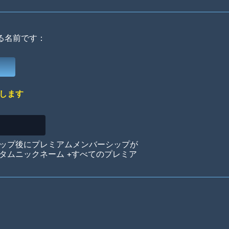
る名前です：
Deep Water
On the Beach
Mus
します
Circuits
Glazed Over
In 
ップ後にプレミアムメンバーシップが
タムニックネーム +すべてのプレミア
Big Spender
Hit the Slopes
Boo