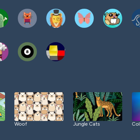
Woof
Jungle Cats
Col