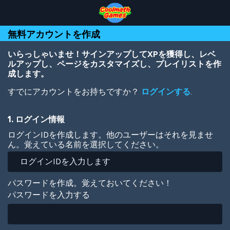
Skip
Skip
Skip
Skip
メ
to
to
to
to
イ
Top
Navigation
Main
Footer
ン
無料アカウントを作成
of
Content
コ
Page
ン
テ
いらっしゃいませ！サインアップしてXPを獲得し、レベ
ン
ルアップし、ページをカスタマイズし、プレイリストを作
ツ
成します。
に
すでにアカウントをお持ちですか？
ログインする
.
移
動
1. ログイン情報
ログインIDを作成します。他のユーザーはそれを見ませ
ん。覚えている名前を選択してください。
パスワードを作成。覚えておいてください！
パスワードを入力する