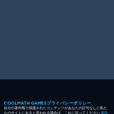
Ooh! Aah!
Night Game
Big Spender
Hit the Slopes
Book Smart
Sunburst
COOLMATH GAMESプライバシーポリシー
自分の著作権で保護されたコンテンツがあなたの許可なしに私た
ちのサイトにあると思われる場合は、これに従ってください
著作