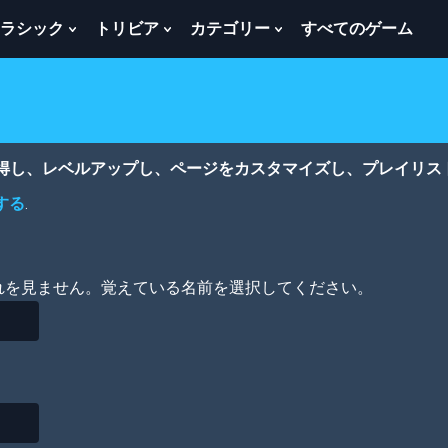
ラシック
トリビア
カテゴリー
すべてのゲーム
w
Show
Show
Show
menu
Submenu
Submenu
Submenu
For
For
For
ク
ト
カ
ラ
リ
テ
シ
ビ
ゴ
ッ
ア
リ
獲得し、レベルアップし、ページをカスタマイズし、プレイリス
ク
ー
する
.
れを見ません。覚えている名前を選択してください。