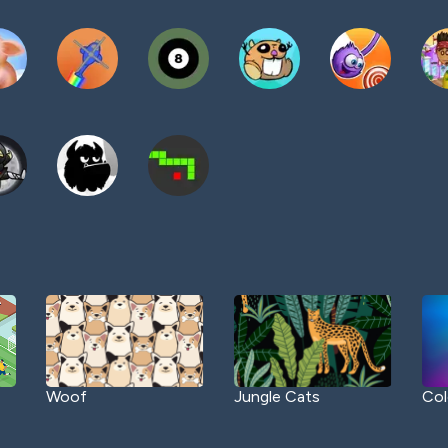
Woof
Jungle Cats
Col