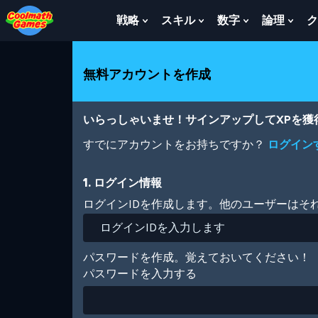
Skip
Skip
Skip
Skip
メ
to
to
to
to
イ
戦略
スキル
数字
論理
ク
Show
Show
Show
Sho
Top
Navigation
Main
Footer
ン
Submenu
Submenu
Submenu
Sub
of
Content
コ
For
For
For
For
Page
ン
戦
ス
数
論
無料アカウントを作成
テ
略
キ
字
理
ン
ル
ツ
に
いらっしゃいませ！サインアップしてXPを
移
動
すでにアカウントをお持ちですか？
ログイン
1. ログイン情報
ログインIDを作成します。他のユーザーはそ
パスワードを作成。覚えておいてください！
パスワードを入力する