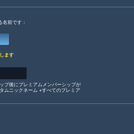
る名前です：
Deep Water
On the Beach
Mus
します
Circuits
Glazed Over
In 
ップ後にプレミアムメンバーシップが
タムニックネーム +すべてのプレミア
Big Spender
Hit the Slopes
Boo