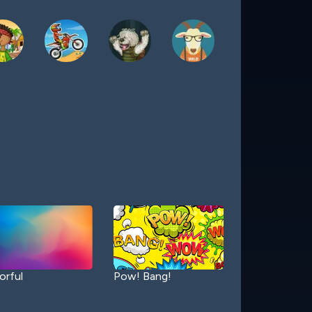
orful
Pow! Bang!