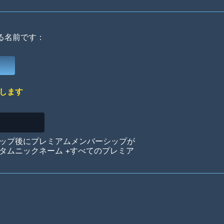
る名前です：
Deep Water
On the Beach
Mus
します
Circuits
Glazed Over
In 
ップ後にプレミアムメンバーシップが
タムニックネーム +すべてのプレミア
Big Spender
Hit the Slopes
Boo