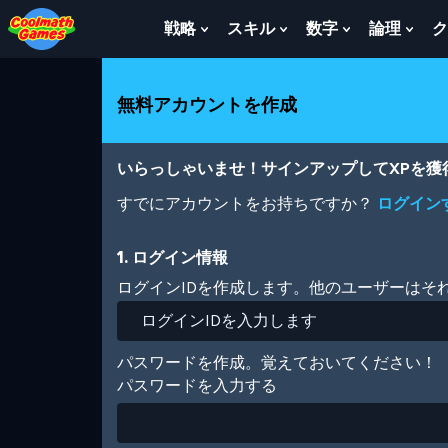
Skip
Skip
Skip
Skip
メ
to
to
to
to
イ
戦略
スキル
数字
論理
ク
Show
Show
Show
Sho
Top
Navigation
Main
Footer
ン
Submenu
Submenu
Submenu
Sub
of
Content
コ
For
For
For
For
Page
ン
戦
ス
数
論
無料アカウントを作成
テ
略
キ
字
理
ン
ル
ツ
に
いらっしゃいませ！サインアップしてXPを
移
動
すでにアカウントをお持ちですか？
ログイン
1. ログイン情報
ログインIDを作成します。他のユーザーはそ
パスワードを作成。覚えておいてください！
パスワードを入力する