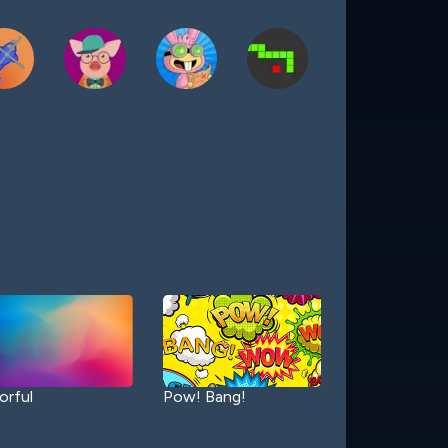
orful
Pow! Bang!