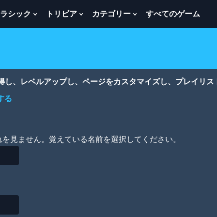
ラシック
トリビア
カテゴリー
すべてのゲーム
w
Show
Show
Show
menu
Submenu
Submenu
Submenu
For
For
For
ク
ト
カ
ラ
リ
テ
シ
ビ
ゴ
ッ
ア
リ
獲得し、レベルアップし、ページをカスタマイズし、プレイリス
ク
ー
する
.
れを見ません。覚えている名前を選択してください。