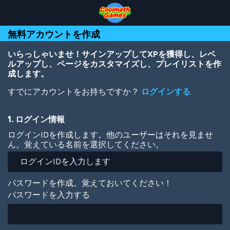
Skip
Skip
Skip
Skip
メ
to
to
to
to
イ
Top
Navigation
Main
Footer
ン
無料アカウントを作成
of
Content
コ
Page
ン
テ
いらっしゃいませ！サインアップしてXPを獲得し、レベ
ン
ルアップし、ページをカスタマイズし、プレイリストを作
ツ
成します。
に
すでにアカウントをお持ちですか？
ログインする
.
移
動
1. ログイン情報
ログインIDを作成します。他のユーザーはそれを見ませ
ん。覚えている名前を選択してください。
パスワードを作成。覚えておいてください！
パスワードを入力する