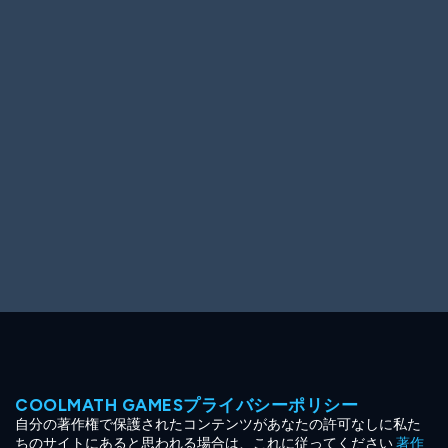
Ooh! Aah!
Night Game
Big Spender
Hit the Slopes
Book Smart
Sunburst
COOLMATH GAMESプライバシーポリシー
自分の著作権で保護されたコンテンツがあなたの許可なしに私た
ちのサイトにあると思われる場合は、これに従ってください
著作