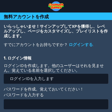
Skip
Skip
Skip
Skip
メ
to
to
to
to
イ
Top
Navigation
Main
Footer
ン
無料アカウントを作成
of
Content
コ
Page
ン
テ
いらっしゃいませ！サインアップしてXPを獲得し、レベ
ン
ルアップし、ページをカスタマイズし、プレイリストを作
ツ
成します。
に
すでにアカウントをお持ちですか？
ログインする
.
移
動
1. ログイン情報
ログインIDを作成します。他のユーザーはそれを見ませ
ん。覚えている名前を選択してください。
パスワードを作成。覚えておいてください！
パスワードを入力する