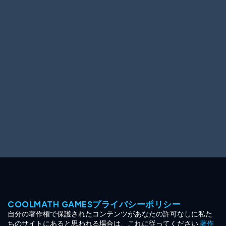
Ooh! Aah!
Night Game
Big Spender
Hit the Slopes
Book Smart
Sunburst
COOLMATH GAMESプライバシーポリシー
自分の著作権で保護されたコンテンツがあなたの許可なしに私た
ちのサイトにあると思われる場合は、これに従ってください
著作