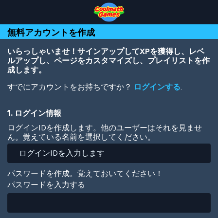
Skip
Skip
Skip
Skip
メ
to
to
to
to
イ
Top
Navigation
Main
Footer
ン
無料アカウントを作成
of
Content
コ
Page
ン
テ
いらっしゃいませ！サインアップしてXPを獲得し、レベ
ン
ルアップし、ページをカスタマイズし、プレイリストを作
ツ
成します。
に
すでにアカウントをお持ちですか？
ログインする
.
移
動
1. ログイン情報
ログインIDを作成します。他のユーザーはそれを見ませ
ん。覚えている名前を選択してください。
パスワードを作成。覚えておいてください！
パスワードを入力する