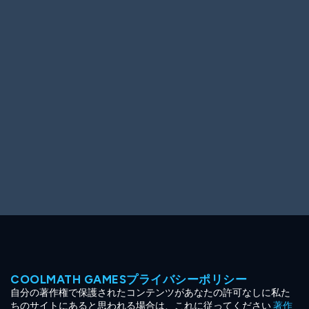
Ooh! Aah!
Night Game
Big Spender
Hit the Slopes
Book Smart
Sunburst
COOLMATH GAMESプライバシーポリシー
自分の著作権で保護されたコンテンツがあなたの許可なしに私た
ちのサイトにあると思われる場合は、これに従ってください
著作