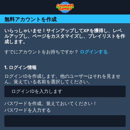
Skip
Skip
Skip
Skip
メ
to
to
to
to
イ
Top
Navigation
Main
Footer
ン
無料アカウントを作成
of
Content
コ
Page
ン
テ
いらっしゃいませ！サインアップしてXPを獲得し、レベ
ン
ルアップし、ページをカスタマイズし、プレイリストを作
ツ
成します。
に
すでにアカウントをお持ちですか？
ログインする
.
移
動
1. ログイン情報
ログインIDを作成します。他のユーザーはそれを見ませ
ん。覚えている名前を選択してください。
パスワードを作成。覚えておいてください！
パスワードを入力する