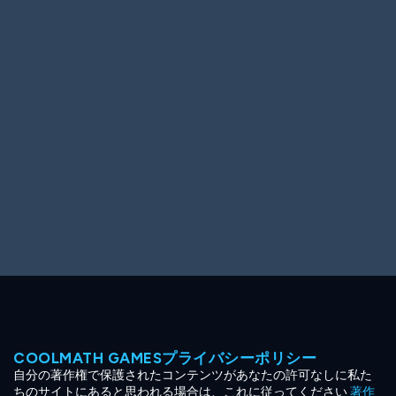
Ooh! Aah!
Night Game
Big Spender
Hit the Slopes
Book Smart
Sunburst
COOLMATH GAMESプライバシーポリシー
自分の著作権で保護されたコンテンツがあなたの許可なしに私た
ちのサイトにあると思われる場合は、これに従ってください
著作