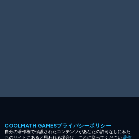
Ooh! Aah!
Night Game
Big Spender
Hit the Slopes
Book Smart
Sunburst
COOLMATH GAMESプライバシーポリシー
自分の著作権で保護されたコンテンツがあなたの許可なしに私た
ちのサイトにあると思われる場合は、これに従ってください
著作