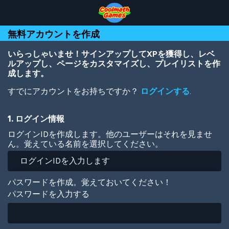
Skip
Skip
Skip
Skip
メ
to
to
to
to
イ
Top
Navigation
Main
Footer
ン
無料アカウントを作成
of
Content
コ
Page
ン
テ
いらっしゃいませ！サインアップしてXPを獲得し、レベ
ン
ルアップし、ページをカスタマイズし、プレイリストを作
ツ
成します。
に
すでにアカウントをお持ちですか？
ログインする
.
移
動
1. ログイン情報
ログインIDを作成します。他のユーザーはそれを見ませ
ん。覚えている名前を選択してください。
パスワードを作成。覚えておいてください！
パスワードを入力する