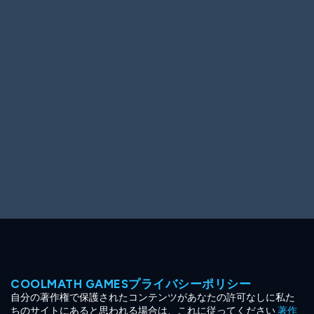
Ooh! Aah!
Night Game
Big Spender
Hit the Slopes
Book Smart
Sunburst
COOLMATH GAMESプライバシーポリシー
自分の著作権で保護されたコンテンツがあなたの許可なしに私た
ちのサイトにあると思われる場合は、これに従ってください
著作