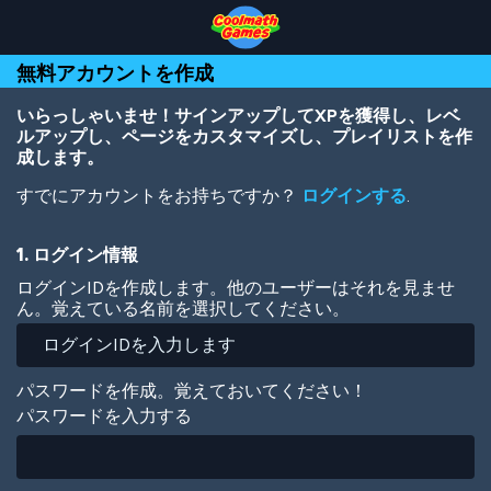
Skip
Skip
Skip
Skip
メ
to
to
to
to
イ
Top
Navigation
Main
Footer
ン
無料アカウントを作成
of
Content
コ
Page
ン
テ
いらっしゃいませ！サインアップしてXPを獲得し、レベ
ン
ルアップし、ページをカスタマイズし、プレイリストを作
ツ
成します。
に
すでにアカウントをお持ちですか？
ログインする
.
移
動
1. ログイン情報
ログインIDを作成します。他のユーザーはそれを見ませ
ん。覚えている名前を選択してください。
パスワードを作成。覚えておいてください！
パスワードを入力する