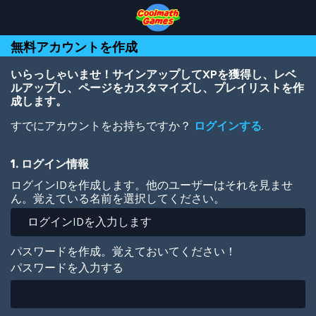
Skip
Skip
Skip
Skip
メ
to
to
to
to
イ
Top
Navigation
Main
Footer
ン
無料アカウントを作成
of
Content
コ
Page
ン
テ
いらっしゃいませ！サインアップしてXPを獲得し、レベ
ン
ルアップし、ページをカスタマイズし、プレイリストを作
ツ
成します。
に
すでにアカウントをお持ちですか？
ログインする
.
移
動
1. ログイン情報
ログインIDを作成します。他のユーザーはそれを見ませ
ん。覚えている名前を選択してください。
パスワードを作成。覚えておいてください！
パスワードを入力する