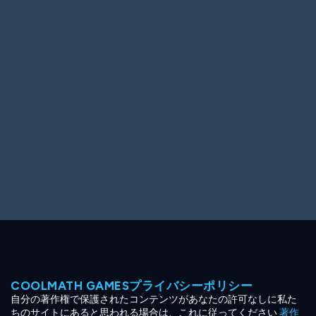
Ooh! Aah!
Night Game
Big Spender
Hit the Slopes
Book Smart
Sunburst
COOLMATH GAMESプライバシーポリシー
自分の著作権で保護されたコンテンツがあなたの許可なしに私た
ちのサイトにあると思われる場合は、これに従ってください
著作