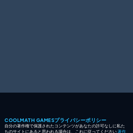
Ooh! Aah!
Night Game
Big Spender
Hit the Slopes
Book Smart
Sunburst
COOLMATH GAMESプライバシーポリシー
自分の著作権で保護されたコンテンツがあなたの許可なしに私た
ちのサイトにあると思われる場合は、これに従ってください
著作