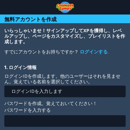
Skip
Skip
Skip
Skip
メ
to
to
to
to
イ
Top
Navigation
Main
Footer
ン
無料アカウントを作成
of
Content
コ
Page
ン
テ
いらっしゃいませ！サインアップしてXPを獲得し、レベ
ン
ルアップし、ページをカスタマイズし、プレイリストを作
ツ
成します。
に
すでにアカウントをお持ちですか？
ログインする
.
移
動
1. ログイン情報
ログインIDを作成します。他のユーザーはそれを見ませ
ん。覚えている名前を選択してください。
パスワードを作成。覚えておいてください！
パスワードを入力する