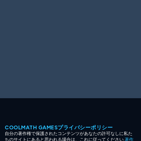
Ooh! Aah!
Night Game
Big Spender
Hit the Slopes
Book Smart
Sunburst
COOLMATH GAMESプライバシーポリシー
自分の著作権で保護されたコンテンツがあなたの許可なしに私た
ちのサイトにあると思われる場合は、これに従ってください
著作