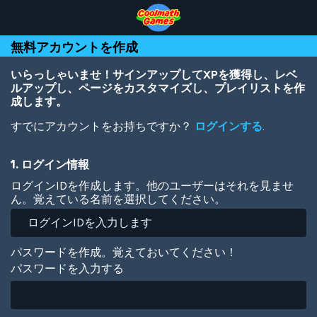
Skip
Skip
Skip
Skip
メ
to
to
to
to
イ
Top
Navigation
Main
Footer
ン
無料アカウントを作成
of
Content
コ
Page
ン
テ
いらっしゃいませ！サインアップしてXPを獲得し、レベ
ン
ルアップし、ページをカスタマイズし、プレイリストを作
ツ
成します。
に
すでにアカウントをお持ちですか？
ログインする
.
移
動
1. ログイン情報
ログインIDを作成します。他のユーザーはそれを見ませ
ん。覚えている名前を選択してください。
パスワードを作成。覚えておいてください！
パスワードを入力する