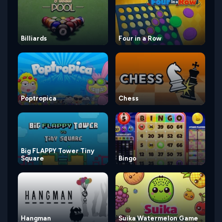
Billiards
Four in a Row
Poptropica
Chess
Big FLAPPY Tower Tiny
Square
Bingo
Hangman
Suika Watermelon Game