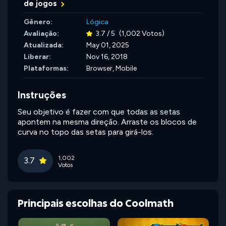
de jogos
Gênero:
Lógica
Avaliação:
3.7 / 5
(1,002 Votos)
Atualizada:
May 01, 2025
Liberar:
Nov 16, 2018
Plataformas:
Browser, Mobile
Instruções
Seu objetivo é fazer com que todas as setas
apontem na mesma direção. Arraste os blocos de
curva no topo das setas para girá-los.
1,002
3.7
Votos
Principais escolhas do Coolmath