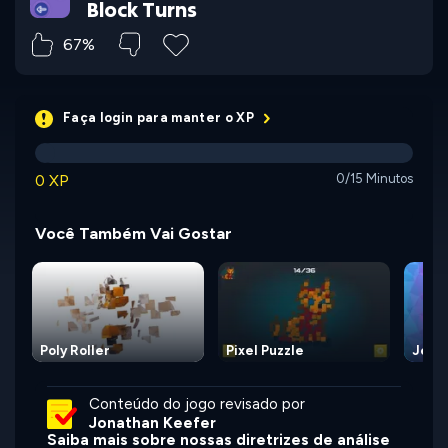
Block Turns
67%
Faça login para manter o XP
0 XP
0/15 Minutos
Você Também Vai Gostar
Poly Roller
Pixel Puzzle
Jewe
Conteúdo do jogo revisado por
Jonathan Keefer
Saiba mais sobre nossas diretrizes de análise