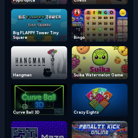
Poptropica
Chess
Big FLAPPY Tower Tiny
Square
Bingo
Hangman
Suika Watermelon Game
Curve Ball 3D
Crazy Eights