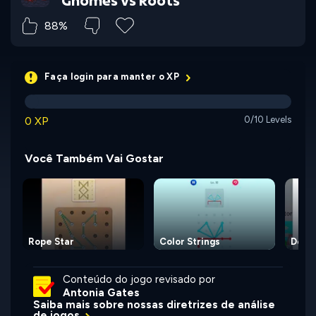
Gnomes vs Roots
88%
Faça login para manter o XP
0 XP
0/10 Levels
Você Também Vai Gostar
Rope Star
Color Strings
Detec
Conteúdo do jogo revisado por
Antonia Gates
Saiba mais sobre nossas diretrizes de análise
de jogos