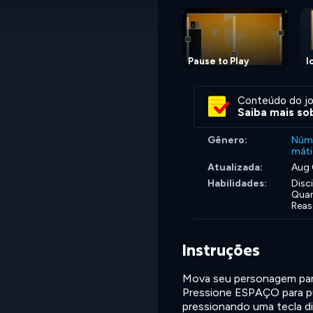
Pause to Play
I
Conteúdo do jo
Saiba mais sob
Gênero:
Núm
máti
Atualizada:
Aug 
Habilidades:
Disc
Quan
Reas
Instruções
Mova seu personagem para 
Pressione ESPAÇO para pu
pressionando uma tecla 