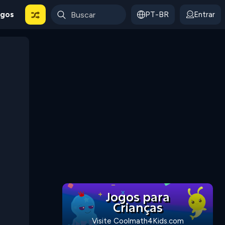
ogos
PT-BR
Entrar
Jogos para
Crianças
Visite Coolmath4Kids.com