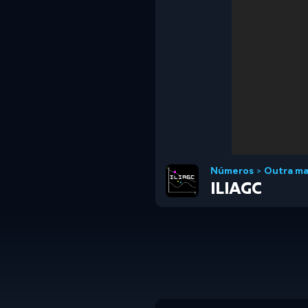
Números
>
Outra ma
ILIAGC