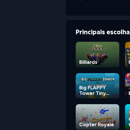
Principais escolh
Billiards
Big FLAPPY
Tower Tiny
Square
Copter Royale