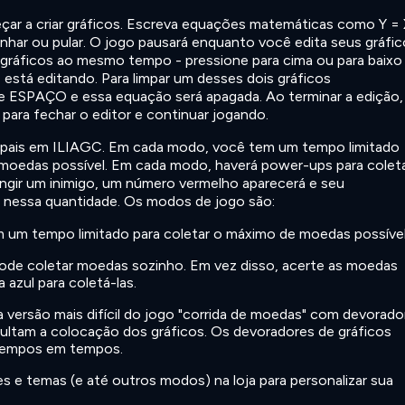
çar a criar gráficos. Escreva equações matemáticas como Y = 
inhar ou pular. O jogo pausará enquanto você edita seus gráfic
gráficos ao mesmo tempo - pressione para cima ou para baixo
 está editando. Para limpar um desses dois gráficos
 ESPAÇO e essa equação será apagada. Ao terminar a edição,
ara fechar o editor e continuar jogando.
ipais em ILIAGC. Em cada modo, você tem um tempo limitado
 moedas possível. Em cada modo, haverá power-ups para coleta
tingir um inimigo, um número vermelho aparecerá e seu
 nessa quantidade. Os modos de jogo são:
 um tempo limitado para coletar o máximo de moedas possível
ode coletar moedas sozinho. Em vez disso, acerte as moedas
 azul para coletá-las.
versão mais difícil do jogo "corrida de moedas" com devorado
cultam a colocação dos gráficos. Os devoradores de gráficos
tempos em tempos.
 e temas (e até outros modos) na loja para personalizar sua