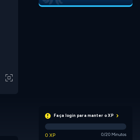
Faça login para manter o XP
0 XP
0/20 Minutos
Glow Paint
Use Boxmen
Misspell