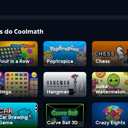
as do Coolmath
Four in a Row
Poptropica
Chess
Suika
Bingo
Hangman
Watermelon
Game
Car Drawing
Game
Curve Ball 3D
Crazy Eights