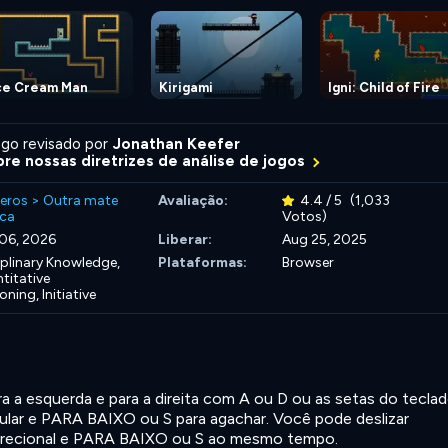
ce Cream Man
Kirigami
Igni: Child of Fire
go revisado por
Jonathan Keefer
re nossas diretrizes de análise de jogos
eros
>
Outra mate
Avaliação:
4.4 / 5
(1,033
ca
Votos)
06, 2026
Liberar:
Aug 25, 2025
iplinary Knowledge,
Plataformas:
Browser
titative
oning,
Initiative
a esquerda e para a direita com A ou D ou as setas do teclad
lar e PARA BAIXO ou S para agachar. Você pode deslizar
direcional e PARA BAIXO ou S ao mesmo tempo.