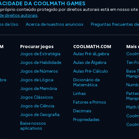
VACIDADE DA COOLMATH GAMES
 próprio conteúdo protegido por direitos autorais está em nosso site
e direitos autorais
.
s de Uso
Acerca de nuestros anuncios
Preguntas frecuentes d
OM
Procurar jogos
COOLMATH.COM
Mais 
Jogos de Estratégia
Aulas Pré-áLgebra
Coolm
Jogos de Habilidade
Aulas de Álgebra
Ten Fr
Jogos de Números
Aulas Pré-Cálculo
Base T
Manipu
bre
Jogos de Lógica
Dicionário de
Matemática
Number
Jogos de Memória
Linhas
Patter
Jogos Clássicos
Manipu
Fatores e Primos
Jogos de Ciência
Math 
Decimais
Jogos de Geografia
Coolm
Propriedades
Baixe nossos
Coolm
aplicativos