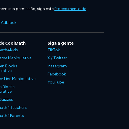
 sem sua permissão, siga este
Procedimento de
e Adblock
de CoolMath
Siga a gente
ath4Kids
TikTok
ame Manipulative
X / Twitter
en Blocks
Instagram
lative
Facebook
 Line Manipulative
YouTube
n Blocks
lative
Quizzes
ath4Teachers
ath4Parents