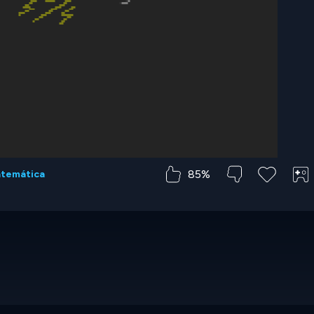
85%
temática