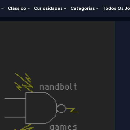
Clássico
Curiosidades
Categorias
Todos Os J
Show
Show
Show
Show
u
Submenu
Submenu
Submenu
Submenu
For
For
For
For
s
Lógica
Clássico
Curiosidades
Categorias