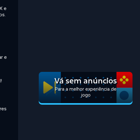
X e
os.
r e
Vá sem anúncios
!
Para a melhor experiência de
jogo
res