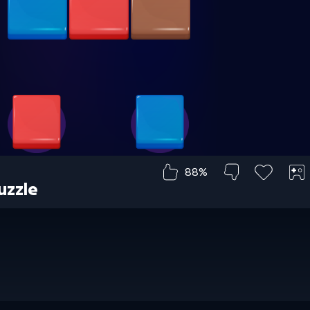
88%
Puzzle