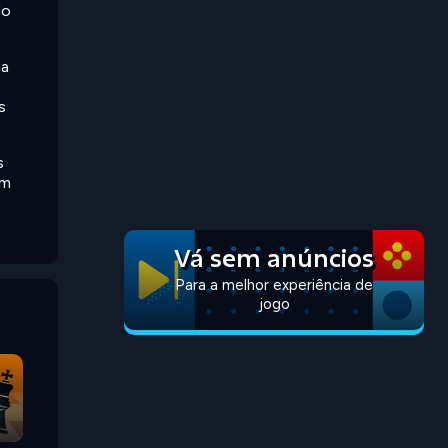
do
ma
s
s
um
Vá sem anúncios
Para a melhor experiência de
jogo