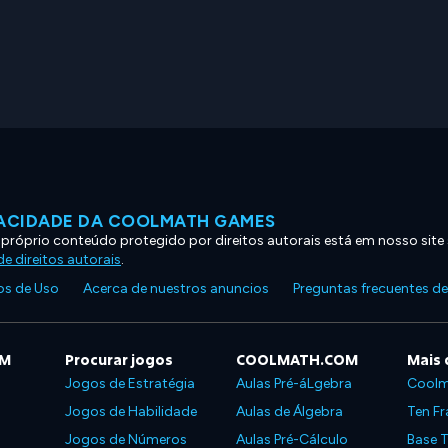
VACIDADE DA COOLMATH GAMES
 próprio conteúdo protegido por direitos autorais está em nosso site
e direitos autorais
.
s de Uso
Acerca de nuestros anuncios
Preguntas frecuentes d
OM
Procurar jogos
COOLMATH.COM
Mais 
Jogos de Estratégia
Aulas Pré-áLgebra
Coolm
Jogos de Habilidade
Aulas de Álgebra
Ten Fr
Jogos de Números
Aulas Pré-Cálculo
Base T