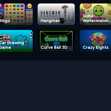
Suika
Bingo
Hangman
Watermelon
Game
Car Drawing
Game
Curve Ball 3D
Crazy Eights