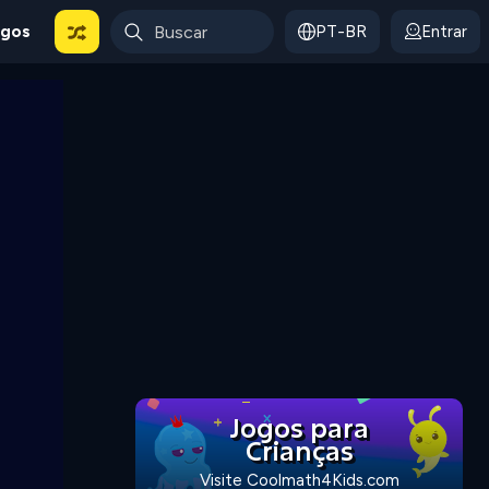
ogos
PT-BR
Entrar
Jogos para
Crianças
Visite Coolmath4Kids.com