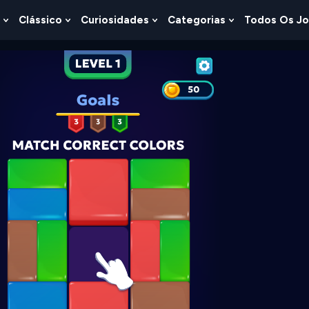
Clássico
Curiosidades
Categorias
Todos Os J
Show
Show
Show
Show
u
Submenu
Submenu
Submenu
Submenu
For
For
For
For
s
Lógica
Clássico
Curiosidades
Categorias