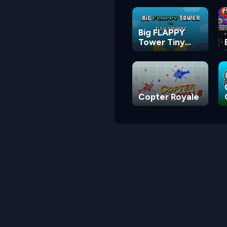
Big FLAPPY
Tower Tiny
Square
Copter Royale