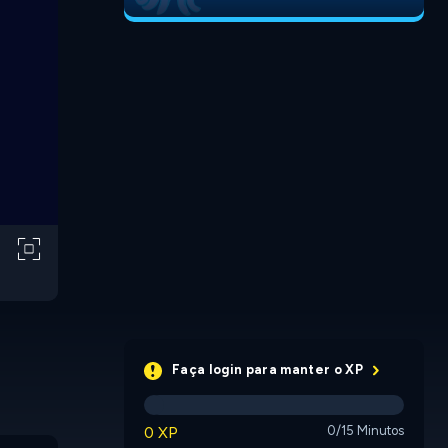
Faça login para manter o XP
0 XP
0/15 Minutos
Trisko
Fuse
Square S