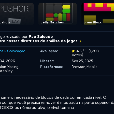
ushori
Jelly Matches
Brain Bloxx
go revisado por
Pao Salcedo
re nossas diretrizes de análise de jogos
ca
>
Colocação
Avaliação:
4.5 / 5
(1,203
Votos)
04, 2026
Liberar:
Sep 25, 2025
sion Making,
Plataformas:
Browser, Mobile
tability
número necessário de blocos de cada cor em cada nível. O
 cor que você precisa remover é mostrado na parte superior d
 TODOS os números-alvo, o nível termina.