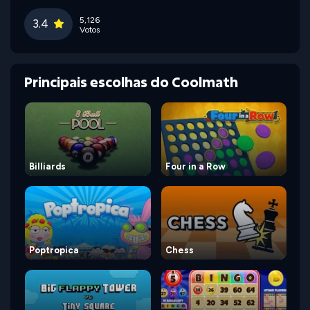
5,126
3.4
Votos
Principais escolhas do Coolmath
Billiards
Four in a Row
Poptropica
Chess