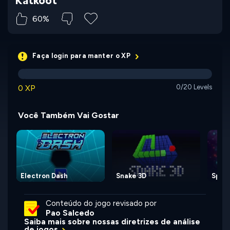
Katkoot
60%
Faça login para manter o XP
0 XP
0/20 Levels
Você Também Vai Gostar
Electron Dash
Snake 3D
Spac
Conteúdo do jogo revisado por
Pao Salcedo
Saiba mais sobre nossas diretrizes de análise
de jogos