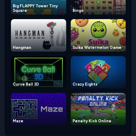
Big FLAPPY Tower Tiny
Square
Bingo
Hangman
Suika Watermelon Game
Curve Ball 3D
Crazy Eights
Maze
Penalty Kick Online