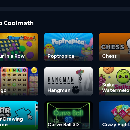
do Coolmath
ur in a Row
Poptropica
Chess
Suika
ngo
Hangman
Watermelo
Game
r Drawing
ame
Curve Ball 3D
Crazy Eight