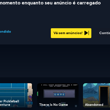
momento enquanto seu anúncio é carregado
ondido
Vá sem anúncios!
Conti
r Pickleball
enture
There Is No Game
Abandoned