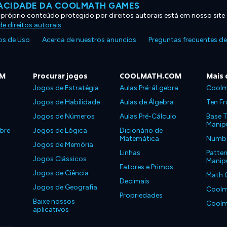
VACIDADE DA COOLMATH GAMES
 próprio conteúdo protegido por direitos autorais está em nosso site
e direitos autorais
.
s de Uso
Acerca de nuestros anuncios
Preguntas frecuentes d
OM
Procurar jogos
COOLMATH.COM
Mais 
Jogos de Estratégia
Aulas Pré-áLgebra
Coolm
Jogos de Habilidade
Aulas de Álgebra
Ten Fr
Jogos de Números
Aulas Pré-Cálculo
Base T
Manipu
bre
Jogos de Lógica
Dicionário de
Matemática
Number
Jogos de Memória
Linhas
Patter
Jogos Clássicos
Manipu
Fatores e Primos
Jogos de Ciência
Math 
Decimais
Jogos de Geografia
Coolm
Propriedades
Baixe nossos
Coolm
aplicativos