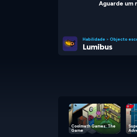
Aguarde um 
Habilidade
>
Objecto esc
Lumibus
Coolmath Games: The
Supe
Game
Adv