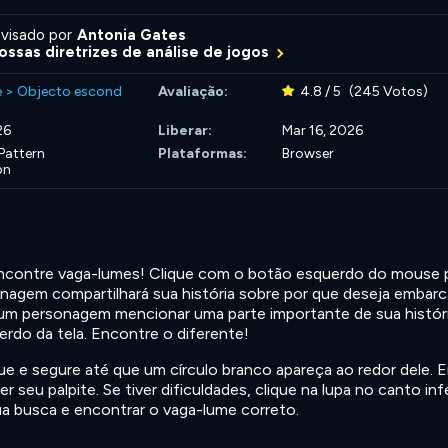
visado por
Antonia Gates
ossas diretrizes de análise de jogos
e
>
Objecto escond
Avaliação:
4.8 / 5
(245 Votos)
26
Liberar:
Mar 16, 2026
Pattern
Plataformas:
Browser
on
 encontre vaga-lumes! Clique com o botão esquerdo do mouse 
nagem compartilhará sua história sobre por que deseja embarc
um personagem mencionar uma parte importante de sua históri
rdo da tela. Encontre o diferente!
ue e segure até que um círculo branco apareça ao redor dele. 
r seu palpite. Se tiver dificuldades, clique na lupa no canto inf
sua busca e encontrar o vaga-lume correto.