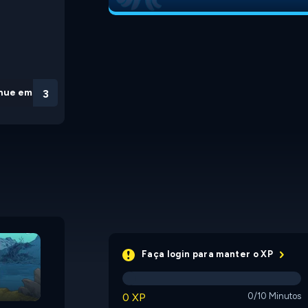
nue em
2
Abandoned 2: The
Forest
Tauriel Teaches Typing
Faça login para manter o XP
0 XP
0/10 Minutos