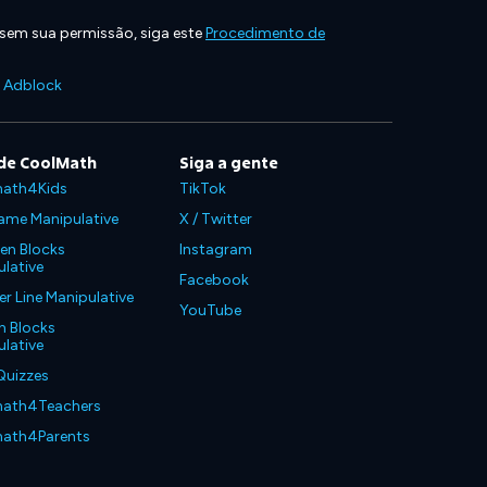
 sem sua permissão, siga este
Procedimento de
e Adblock
de CoolMath
Siga a gente
ath4Kids
TikTok
ame Manipulative
X / Twitter
en Blocks
Instagram
lative
Facebook
 Line Manipulative
YouTube
n Blocks
lative
Quizzes
ath4Teachers
ath4Parents