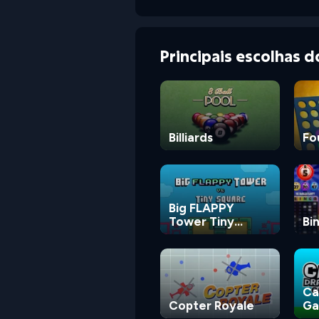
Principais escolhas 
Billiards
Fo
Big FLAPPY
Tower Tiny
Bi
Square
Ca
Copter Royale
G