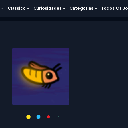
Clássico
Curiosidades
Categorias
Todos Os J
Show
Show
Show
Show
u
Submenu
Submenu
Submenu
Submenu
For
For
For
For
s
Lógica
Clássico
Curiosidades
Categorias