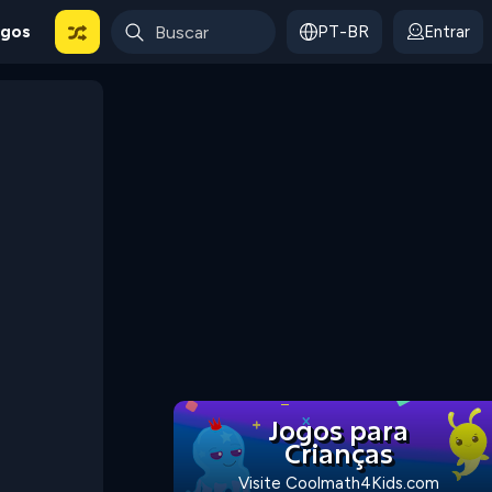
ogos
PT-BR
Entrar
Jogos para
Crianças
Visite Coolmath4Kids.com