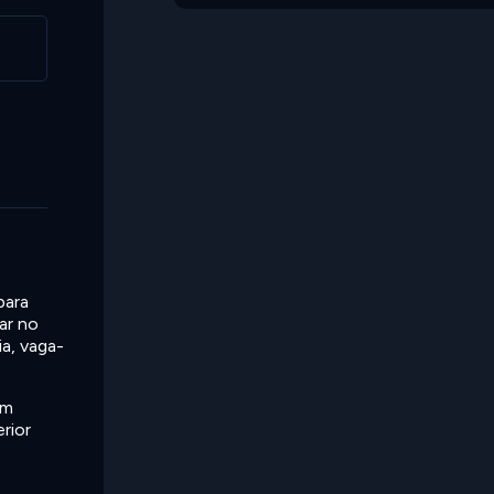
para
ar no
a, vaga-
Em
erior