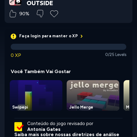
OUTSIDE
90%
Faça login para manter o XP
0 XP
0/25 Levels
Você Também Vai Gostar
Swipepi
Jello Merge
Maze
Conteúdo do jogo revisado por
Antonia Gates
Saiba mais sobre nossas diretrizes de análise