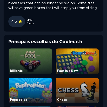
black tiles that can no longer be slid on. Some tiles
will have green boxes that will stop you from sliding.
492
4.6
Votos
Principais escolhas do Coolmath
Billiards
Four in a Row
Poptropica
Chess