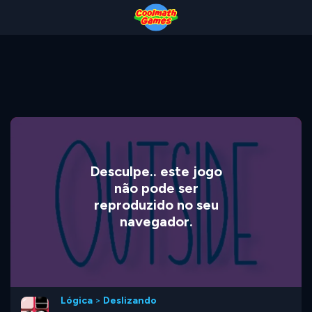
Skip
Skip
Skip
Skip
to
to
to
to
Top
Navigation
Main
Footer
of
Content
Page
Desculpe.. este jogo
não pode ser
reproduzido no seu
navegador.
Lógica
>
Deslizando