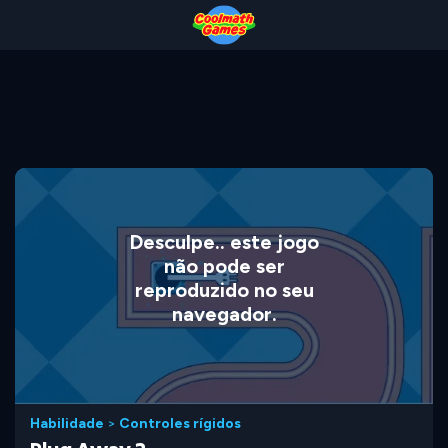
Skip
Skip
Skip
Skip
to
to
to
to
Top
Navigation
Main
Footer
of
Content
Page
Desculpe.. este jogo
não pode ser
reproduzido no seu
navegador.
Habilidade
>
Controles rígidos