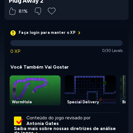
Plug Away 2
81%
Faça login para manter o XP
0 XP
0/30 Levels
Você Também Vai Gostar
WormHole
Special Delivery
Broth
Conteúdo do jogo revisado por
Antonia Gates
Saiba mais sobre nossas diretrizes de análise
de jogos