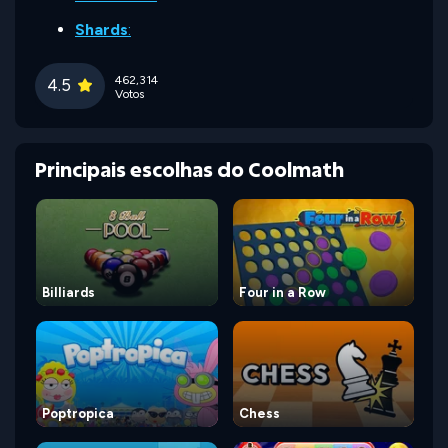
Shards
:
462,314
4.5
Votos
Principais escolhas do Coolmath
Billiards
Four in a Row
Poptropica
Chess