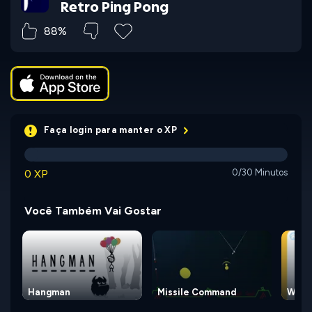
Retro Ping Pong
88%
Faça login para manter o XP
0 XP
0/30 Minutos
Você Também Vai Gostar
Hangman
Missile Command
Word