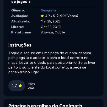
de jogos
Gênero:
Geografia
Avaliação:
4.7 / 5
(1,903 Votos)
Atualizada:
Mar 25, 2025
Liberar:
Oct 22, 2019
Plataformas:
Browser, Mobile
Instruções
Toque e segure em uma peça do quebra-cabeça
para pegá-la e arraste-a para o local correto no
mapa. Levante o dedo para posicioná-lo. Se estiver
perto o suficiente do local correto, a peça se
encaixará no lugar.
1,903
4.7
Votos
Principais escolhas do Coolmath