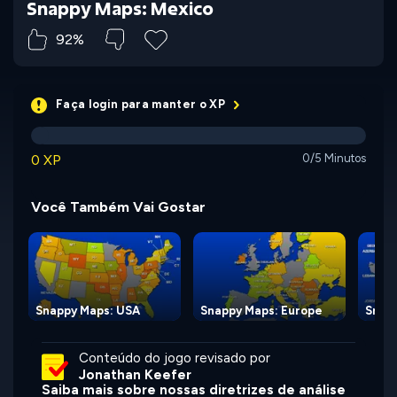
Snappy Maps: Mexico
92%
Faça login para manter o XP
0 XP
0/5 Minutos
Você Também Vai Gostar
Snappy Maps: USA
Snappy Maps: Europe
Snapp
Conteúdo do jogo revisado por
Jonathan Keefer
Saiba mais sobre nossas diretrizes de análise