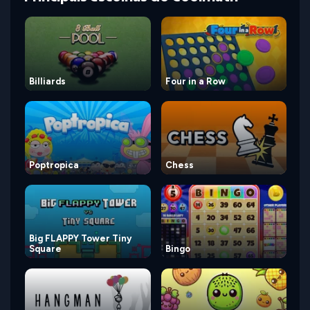
Billiards
Four in a Row
Poptropica
Chess
Big FLAPPY Tower Tiny
Square
Bingo