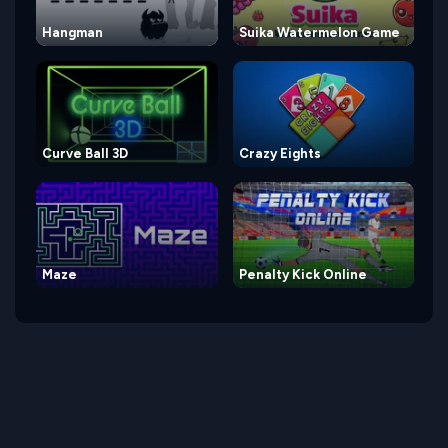
Hangman
Suika Watermelon Game
Curve Ball 3D
Crazy Eights
Maze
Penalty Kick Online