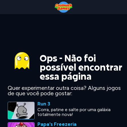
Skip
Skip
Skip
Skip
to
to
to
to
Top
Navigation
Main
Footer
of
Content
Page
Ops - Não foi
possível encontrar
essa página
Quer experimentar outra coisa? Alguns jogos
de que você pode gostar:
Run 3
Corra, patine e salte por uma galáxia
totalmente nova!
Papa's Freezeria