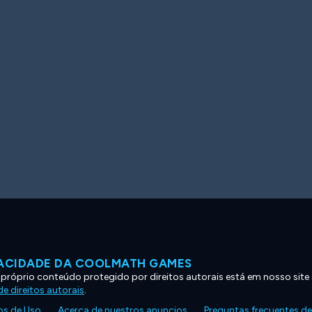
VACIDADE DA COOLMATH GAMES
 próprio conteúdo protegido por direitos autorais está em nosso site
e direitos autorais
.
s de Uso
Acerca de nuestros anuncios
Preguntas frecuentes d