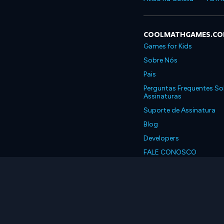
COOLMATHGAMES.C
Games for Kids
Sobre Nós
Pais
Perguntas Frequentes So
Assinaturas
Suporte de Assinatura
Blog
Developers
FALE CONOSCO
Accessibility
Português, Brasil
© 2026 Coolmath.com 