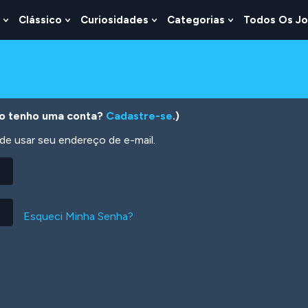
Clássico
Curiosidades
Categorias
Todos Os J
Show
Show
Show
Show
u
Submenu
Submenu
Submenu
Submenu
For
For
For
For
s
Lógica
Clássico
Curiosidades
Categorias
o tenho uma conta?
Cadastre-se
.)
 usar seu endereço de e-mail.
Esqueci Minha Senha?