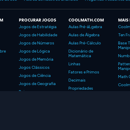
OM
PROCURAR JOGOS
COOLMATH.COM
MAIS
Jogos de Estratégia
Aulas Pré-áLgebra
Coolm
Jogos de Habilidade
Aulas de Álgebra
Ten Fr
Jogos de Números
Aulas Pré-Cálculo
Base T
Manipu
bre
Jogos de Lógica
Dicionário de
Matemática
Number
Jogos de Memória
Linhas
Patter
Jogos Clássicos
Manipu
Fatores e Primos
Jogos de Ciência
Math 
Decimais
Jogos de Geografia
Coolm
Propriedades
Baixe nossos
Coolm
aplicativos
LLC. Todos os Direitos Reservados.