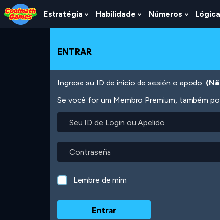
Skip
Skip
Skip
Skip
Ir
to
to
to
to
para
Estratégia
Habilidade
Números
Lógica
Show
Show
Show
Top
Navigation
Main
Footer
o
Submenu
Submenu
Submen
of
Content
conteúdo
For
For
For
Page
principal
Estratégia
Habilidade
Número
ENTRAR
Ingrese su ID de inicio de sesión o apodo.
(Nã
Se você for um Membro Premium, também pode
Seu
ID
de
Login
Contraseña
ou
Apelido
Lembre de mim