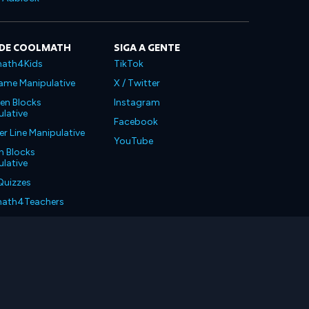
 DE COOLMATH
SIGA A GENTE
ath4Kids
TikTok
ame Manipulative
X / Twitter
en Blocks
Instagram
lative
Facebook
 Line Manipulative
YouTube
n Blocks
lative
Quizzes
ath4Teachers
ath4Parents