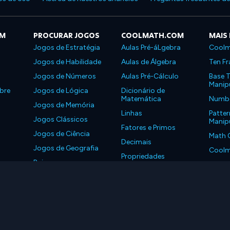
OM
PROCURAR JOGOS
COOLMATH.COM
MAIS
Jogos de Estratégia
Aulas Pré-áLgebra
Coolm
Jogos de Habilidade
Aulas de Álgebra
Ten Fr
Jogos de Números
Aulas Pré-Cálculo
Base T
Manipu
bre
Jogos de Lógica
Dicionário de
Matemática
Number
Jogos de Memória
Linhas
Patter
Jogos Clássicos
Manipu
Fatores e Primos
Jogos de Ciência
Math 
Decimais
Jogos de Geografia
Coolm
Propriedades
Baixe nossos
Coolm
aplicativos
LLC. Todos os Direitos Reservados.