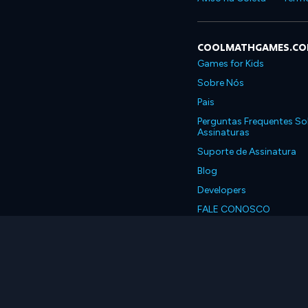
COOLMATHGAMES.C
Games for Kids
Sobre Nós
Pais
Perguntas Frequentes So
Assinaturas
Suporte de Assinatura
Blog
Developers
FALE CONOSCO
Accessibility
Português, Brasil
© 2026 Coolmath.com 