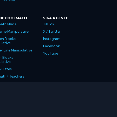
 DE COOLMATH
SIGA A GENTE
ath4Kids
TikTok
ame Manipulative
X / Twitter
en Blocks
Instagram
lative
Facebook
 Line Manipulative
YouTube
n Blocks
lative
Quizzes
ath4Teachers
ath4Parents