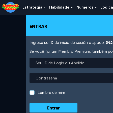
Skip
Skip
Skip
Skip
Ir
to
to
to
to
para
Estratégia
Habilidade
Números
Lógica
Show
Show
Show
Top
Navigation
Main
Footer
o
Submenu
Submenu
Submen
of
Content
conteúdo
For
For
For
Page
principal
Estratégia
Habilidade
Número
ENTRAR
Ingrese su ID de inicio de sesión o apodo.
(Nã
Se você for um Membro Premium, também pode
Seu
ID
de
Login
Contraseña
ou
Apelido
Lembre de mim