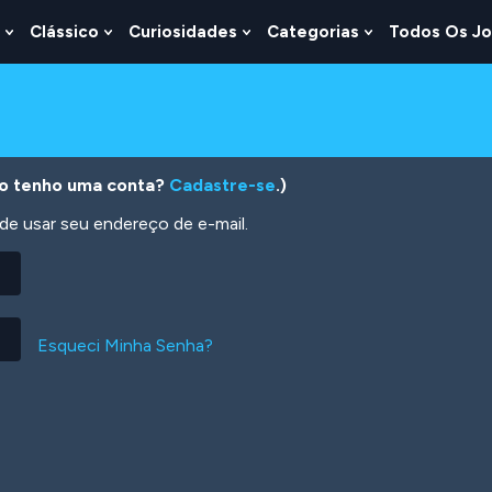
Clássico
Curiosidades
Categorias
Todos Os J
Show
Show
Show
Show
u
Submenu
Submenu
Submenu
Submenu
For
For
For
For
s
Lógica
Clássico
Curiosidades
Categorias
o tenho uma conta?
Cadastre-se
.)
 usar seu endereço de e-mail.
Esqueci Minha Senha?