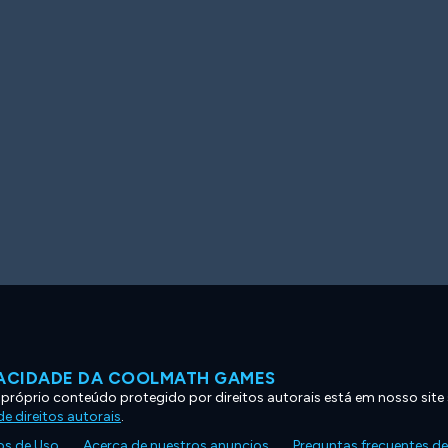
VACIDADE DA COOLMATH GAMES
 próprio conteúdo protegido por direitos autorais está em nosso site
e direitos autorais
.
s de Uso
Acerca de nuestros anuncios
Preguntas frecuentes d