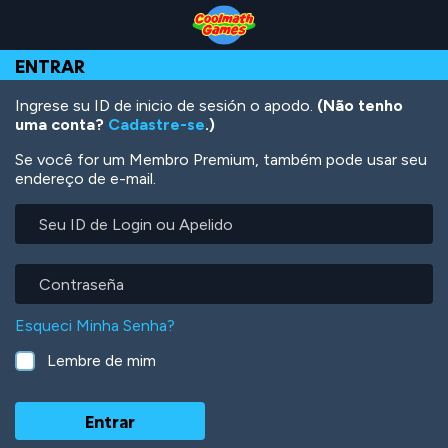
Skip
Skip
Skip
Skip
Ir
to
to
to
to
para
Top
Navigation
Main
Footer
o
ENTRAR
of
Content
conteúdo
Page
principal
Ingrese su ID de inicio de sesión o apodo.
(Não tenho
uma conta?
Cadastre-se
.)
Se você for um Membro Premium, também pode usar seu
endereço de e-mail.
Seu
ID
de
Login
Contraseña
ou
Apelido
Esqueci Minha Senha?
Lembre de mim