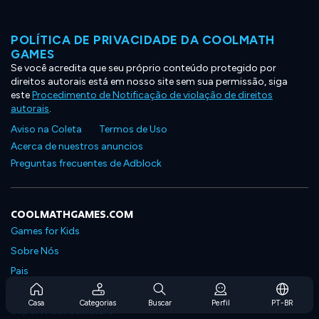
POLÍTICA DE PRIVACIDADE DA COOLMATH
GAMES
Se você acredita que seu próprio conteúdo protegido por
direitos autorais está em nosso site sem sua permissão, siga
este
Procedimento de Notificação de violação de direitos
autorais
.
Aviso na Coleta
Termos de Uso
Acerca de nuestros anuncios
Preguntas frecuentes de Adblock
COOLMATHGAMES.COM
Games for Kids
Sobre Nós
Pais
Perguntas Frequentes Sobre Assinaturas
Casa
Categorias
Buscar
Perfil
PT-BR
Suporte de Assinatura