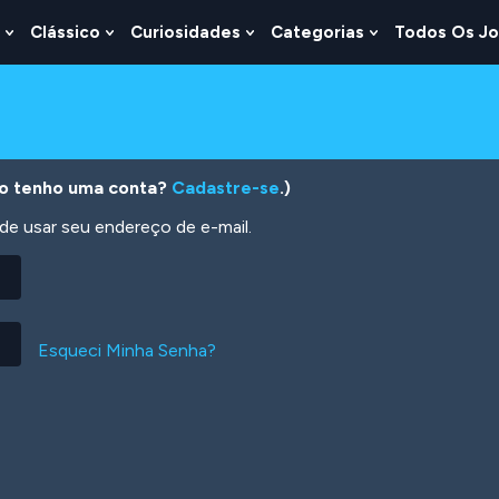
Clássico
Curiosidades
Categorias
Todos Os J
Show
Show
Show
Show
u
Submenu
Submenu
Submenu
Submenu
For
For
For
For
s
Lógica
Clássico
Curiosidades
Categorias
o tenho uma conta?
Cadastre-se
.)
 usar seu endereço de e-mail.
Esqueci Minha Senha?