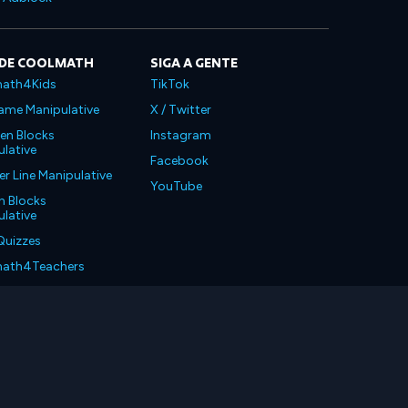
 DE COOLMATH
SIGA A GENTE
ath4Kids
TikTok
ame Manipulative
X / Twitter
en Blocks
Instagram
lative
Facebook
 Line Manipulative
YouTube
n Blocks
lative
Quizzes
ath4Teachers
ath4Parents