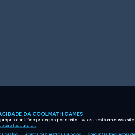
VACIDADE DA COOLMATH GAMES
 próprio conteúdo protegido por direitos autorais está em nosso site
e direitos autorais
.
s de Uso
Acerca de nuestros anuncios
Preguntas frecuentes d