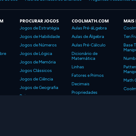
OM
PROCURAR JOGOS
COOLMATH.COM
MAIS
Jogos de Estratégia
Aulas Pré-áLgebra
Coolm
Jogos de Habilidade
Aulas de Álgebra
Ten Fr
Jogos de Números
Aulas Pré-Cálculo
Base T
Manipu
bre
Jogos de Lógica
Dicionário de
Matemática
Number
Jogos de Memória
Linhas
Patter
Jogos Clássicos
Manipu
Fatores e Primos
Jogos de Ciência
Math 
Decimais
Jogos de Geografia
Coolm
Propriedades
Baixe nossos
Coolm
aplicativos
LLC. Todos os Direitos Reservados.