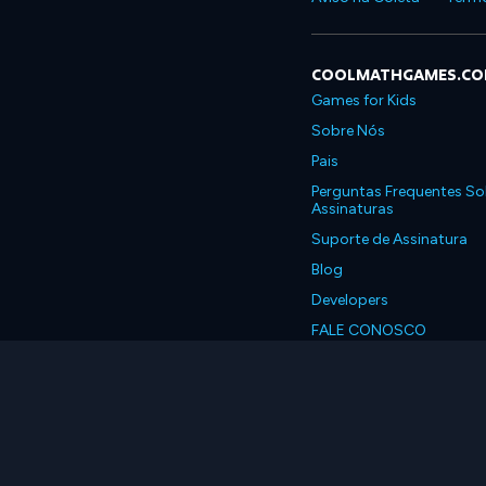
COOLMATHGAMES.C
Games for Kids
Sobre Nós
Pais
Perguntas Frequentes So
Assinaturas
Suporte de Assinatura
Blog
Developers
FALE CONOSCO
Accessibility
Português, Brasil
© 2026 Coolmath.com 