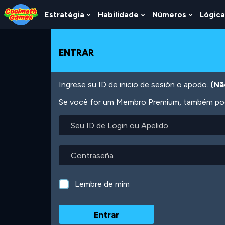
Skip
Skip
Skip
Skip
Ir
to
to
to
to
para
Estratégia
Habilidade
Números
Lógica
Show
Show
Show
Top
Navigation
Main
Footer
o
Submenu
Submenu
Submen
of
Content
conteúdo
For
For
For
Page
principal
Estratégia
Habilidade
Número
ENTRAR
Ingrese su ID de inicio de sesión o apodo.
(Nã
Se você for um Membro Premium, também pode
Seu
ID
de
Login
Contraseña
ou
Apelido
Lembre de mim