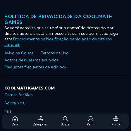
POLÍTICA DE PRIVACIDADE DA COOLMATH
GAMES
Se você acredita que seu próprio conteúdo protegido por
direitos autorais está em nosso site sem sua permissão, siga
este
Procedimento de Notificação de violação de direitos
autorais
.
Aviso na Coleta
Termos de Uso
Acerca de nuestros anuncios
Preguntas frecuentes de Adblock
COOLMATHGAMES.COM
Games for Kids
Sobre Nós
Pais
Perguntas Frequentes Sobre Assinaturas
Casa
Categorias
Buscar
Perfil
PT-BR
Suporte de Assinatura