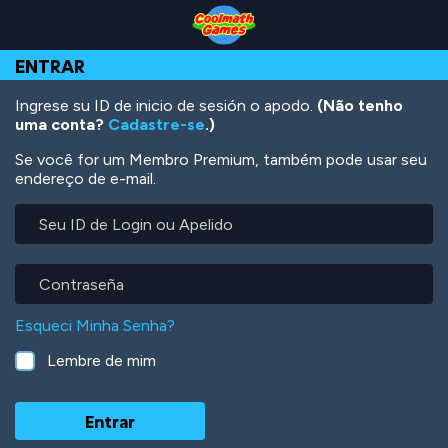
Skip
Skip
Skip
Skip
Ir
to
to
to
to
para
Top
Navigation
Main
Footer
o
ENTRAR
of
Content
conteúdo
Page
principal
Ingrese su ID de inicio de sesión o apodo.
(Não tenho
uma conta?
Cadastre-se
.)
Se você for um Membro Premium, também pode usar seu
endereço de e-mail.
Seu
ID
de
Login
Contraseña
ou
Apelido
Esqueci Minha Senha?
Lembre de mim